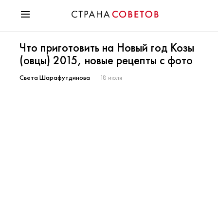
Красота
Что приготовить на Новый год Козы
Мода
(овцы) 2015, новые рецепты с фото
Звезды
Гороскопы
Света Шарафутдинова
18 июля
Здоровье
Психология
Хобби
Разное
Праздники