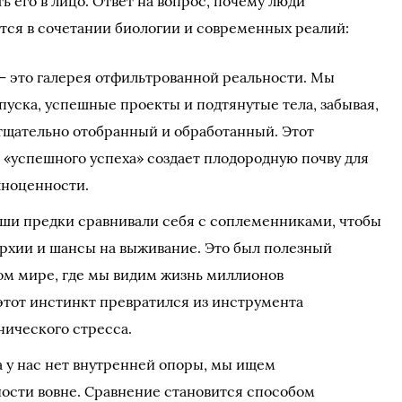
ь его в лицо. Ответ на вопрос, почему люди
ется в сочетании биологии и современных реалий:
— это галерея отфильтрованной реальности. Мы
уска, успешные проекты и подтянутые тела, забывая,
 тщательно отобранный и обработанный. Этот
 «успешного успеха» создает плодородную почву для
лноценности.
ши предки сравнивали себя с соплеменниками, чтобы
архии и шансы на выживание. Это был полезный
ом мире, где мы видим жизнь миллионов
этот инстинкт превратился из инструмента
нического стресса.
а у нас нет внутренней опоры, мы ищем
ости вовне. Сравнение становится способом