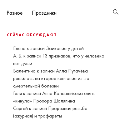
Разное
Праздники
СЕЙЧАС ОБСУЖДАЮТ
Елена
к записи
Заикание у детей
А. Б.
к записи
13 признаков, что у человека
нет души
Валентина
к записи
Алла Пугачёва
решилась на второе венчание из-за
смертельной болезни
Геля
к записи
Анна Калашникова опять
«кинула» Прохора Шаляпина
Сергей
к записи
Прорезная резьба
(ажурная) и трафареты