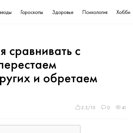
везды
Гороскопы
Здоровье
Психология
Хобби
я сравнивать с
 перестаем
других и обретаем
2.5/10
0
41