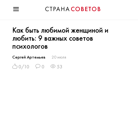
Красота
Как быть любимой женщиной и
Мода
любить: 9 важных советов
Звезды
психологов
Гороскопы
Здоровье
Сергей Артемьев
20 июля
Психология
0/10
0
53
Хобби
Разное
Праздники