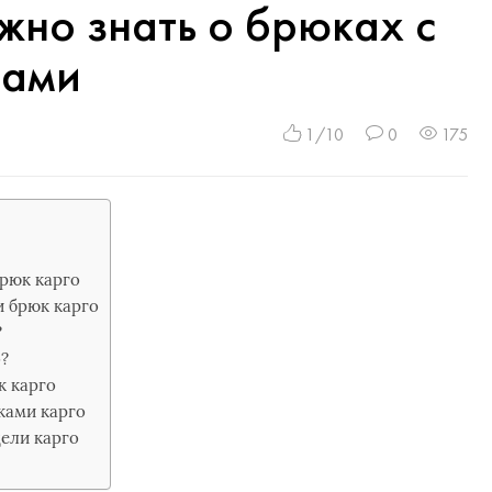
ужно знать о брюках с
нами
1/10
0
175
рюк карго
 брюк карго
?
о?
к карго
ками карго
ели карго