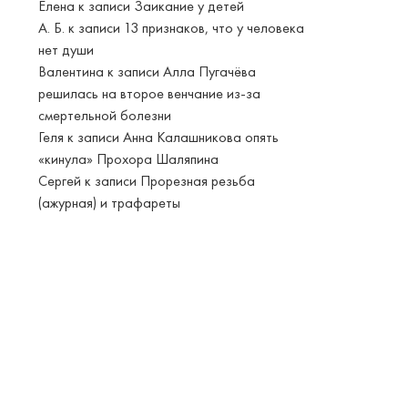
Елена
к записи
Заикание у детей
А. Б.
к записи
13 признаков, что у человека
нет души
Валентина
к записи
Алла Пугачёва
решилась на второе венчание из-за
смертельной болезни
Геля
к записи
Анна Калашникова опять
«кинула» Прохора Шаляпина
Сергей
к записи
Прорезная резьба
(ажурная) и трафареты