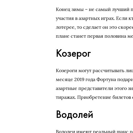
Конец зимы – не самый лучший п
участия в азартных играх. Если к
лотерее, то сделает он это скор
плане станет первая половина мес
Козерог
Козероги могут рассчитывать ли
месяце 2019 года Фортуна подар
азартные представители этого з
тиражах. Приобретение билетов с
Водолей
Водолеи имеют реальный шанс ра