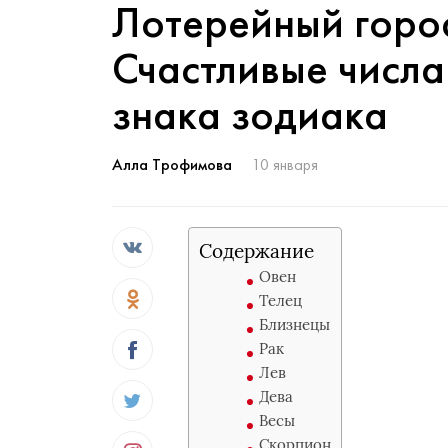
Лотерейный горос
Счастливые числа
знака зодиака
Алла Трофимова
10 января
Содержание
Овен
Телец
Близнецы
Рак
Лев
Дева
Весы
Скорпион