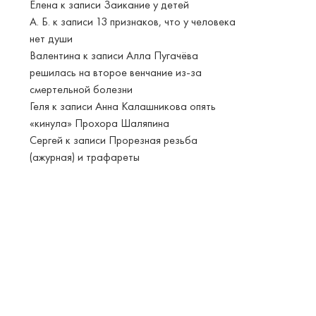
Елена
к записи
Заикание у детей
А. Б.
к записи
13 признаков, что у человека
нет души
Валентина
к записи
Алла Пугачёва
решилась на второе венчание из-за
смертельной болезни
Геля
к записи
Анна Калашникова опять
«кинула» Прохора Шаляпина
Сергей
к записи
Прорезная резьба
(ажурная) и трафареты