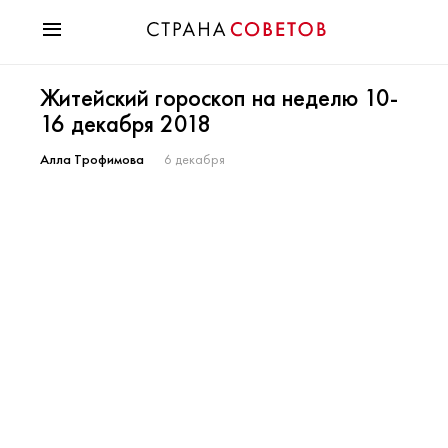
Красота
Житейский гороскоп на неделю 10-
Мода
16 декабря 2018
Звезды
Гороскопы
Алла Трофимова
6 декабря
Здоровье
Психология
Хобби
Разное
Праздники