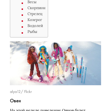
Весы
Скорпион
Стрелец
Козерог
Водолей
Рыбы
alya12/ Flickr
Овен
На этой неделе поведение Овнов будет