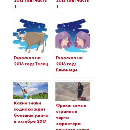
2012 год: часть
2012 год: часть
1
1
Гороскоп на
Гороскоп на
2013 год: Телец
2013 год:
Близнецы
Какие знаки
Фрики: самые
зодиака ждет
странные
большая удача
черты
в октябре 2017
характера
каждого знака