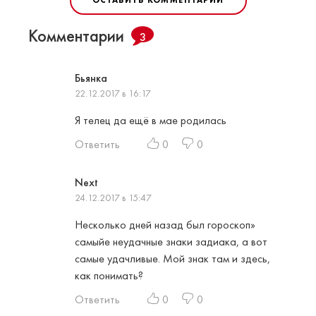
ОСТАВИТЬ КОММЕНТАРИЙ
Комментарии
3
Бьянка
22.12.2017 в 16:17
Я телец да ещё в мае родилась
Ответить
0
0
Next
24.12.2017 в 15:47
Несколько дней назад был гороскоп»
самыйе неудачные знаки задиака, а вот
самые удачливые. Мой знак там и здесь,
как понимать?
Ответить
0
0