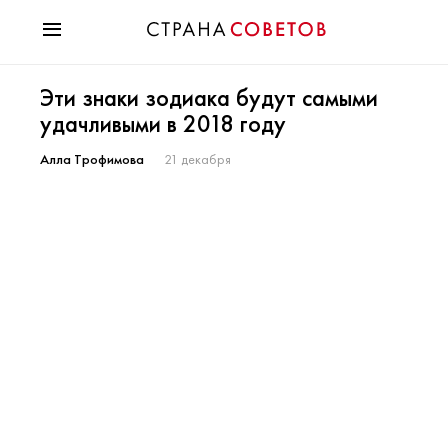
Красота
Эти знаки зодиака будут самыми
Мода
удачливыми в 2018 году
Звезды
Гороскопы
Алла Трофимова
21 декабря
Здоровье
Психология
Хобби
Разное
Праздники