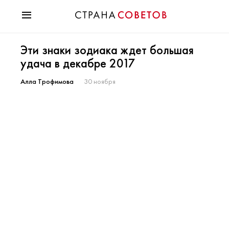
Красота
Эти знаки зодиака ждет большая
Мода
удача в декабре 2017
Звезды
Гороскопы
Алла Трофимова
30 ноября
Здоровье
Психология
Хобби
Разное
Праздники