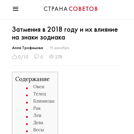
Красота
Затмения в 2018 году и их влияние
Мода
на знаки зодиака
Звезды
Гороскопы
Алла Трофимова
19 декабря
Здоровье
0/10
0
278
Психология
Хобби
Содержание
Разное
Овен
Праздники
Телец
Близнецы
Рак
Лев
Дева
Весы