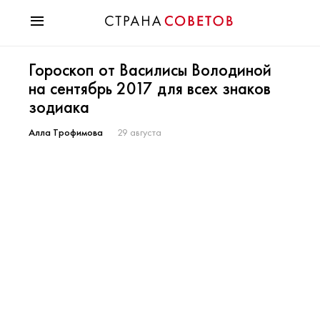
Красота
Гороскоп от Василисы Володиной
Мода
на сентябрь 2017 для всех знаков
Звезды
зодиака
Гороскопы
Здоровье
Алла Трофимова
29 августа
Психология
Хобби
Разное
Праздники