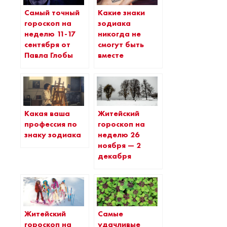
Самый точный
Какие знаки
гороскоп на
зодиака
неделю 11-17
никогда не
сентября от
смогут быть
Павла Глобы
вместе
Какая ваша
Житейский
профессия по
гороскоп на
знаку зодиака
неделю 26
ноября — 2
декабря
Житейский
Самые
гороскоп на
удачливые