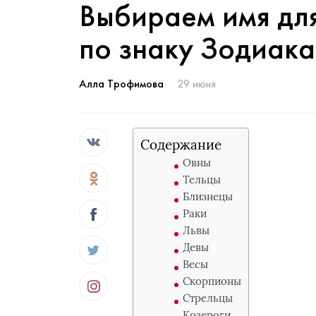
Выбираем имя для
по знаку Зодиака
Алла Трофимова
29 июня
Содержание
Овны
Тельцы
Близнецы
Раки
Львы
Девы
Весы
Скорпионы
Стрельцы
Козероги