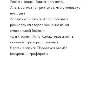
Елена
к записи
Заикание у детей
А. Б.
к записи
13 признаков, что у человека
нет души
Валентина
к записи
Алла Пугачёва
решилась на второе венчание из-за
смертельной болезни
Геля
к записи
Анна Калашникова опять
«кинула» Прохора Шаляпина
Сергей
к записи
Прорезная резьба
(ажурная) и трафареты