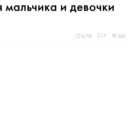
 мальчика и девочки
0/10
7
265