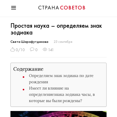
Красота
Простая наука – определяем знак
Мода
зодиака
Звезды
Гороскопы
Света Шарафутдинова
23 сентября
Здоровье
0/10
0
141
Психология
Хобби
Содержание
Разное
Определяем знак зодиака по дате
Праздники
рождения
Имеет ли влияние на
определениезнака зодиака часы, в
которые вы были рождены?