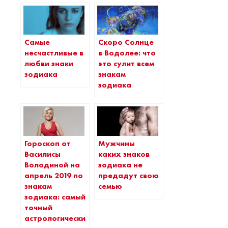
Самые
Скоро Солнце
несчастливые в
в Водолее: что
любви знаки
это сулит всем
зодиака
знакам
зодиака
Гороскоп от
Мужчины
Василисы
каких знаков
Володиной на
зодиака не
апрель 2019 по
предадут свою
знакам
семью
зодиака: самый
точный
астрологический