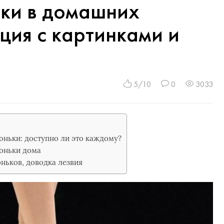
ьки в домашних
кция с картинками и
5/10
0
3033
оньки: доступно ли это каждому?
коньки дома
ньков, доводка лезвия