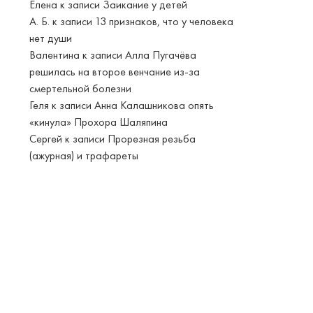
Елена
к записи
Заикание у детей
А. Б.
к записи
13 признаков, что у человека
нет души
Валентина
к записи
Алла Пугачёва
решилась на второе венчание из-за
смертельной болезни
Геля
к записи
Анна Калашникова опять
«кинула» Прохора Шаляпина
Сергей
к записи
Прорезная резьба
(ажурная) и трафареты