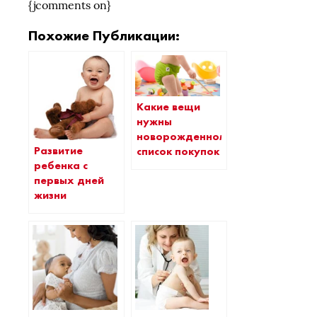
{jcomments on}
Похожие Публикации:
Какие вещи
нужны
новорожденному:
Развитие
список покупок
ребенка с
первых дней
жизни