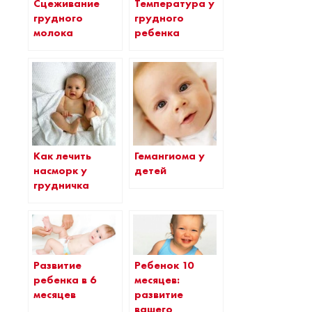
Температура у
Сцеживание
грудного
грудного
ребенка
молока
Как лечить
Гемангиома у
насморк у
детей
грудничка
Развитие
Ребенок 10
ребенка в 6
месяцев:
месяцев
развитие
вашего