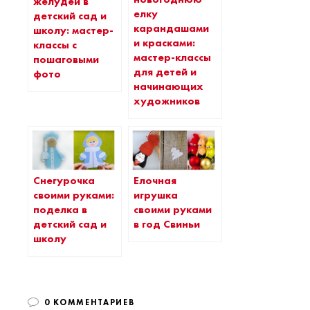
желудей в
елку
детский сад и
карандашами
школу: мастер-
и красками:
классы с
мастер-классы
пошаговыми
для детей и
фото
начинающих
художников
Снегурочка
Елочная
своими руками:
игрушка
поделка в
своими руками
детский сад и
в год Свиньи
школу
0 КОММЕНТАРИЕВ