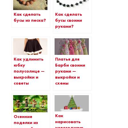
Как сделать
Как сделать
бусы из песка?
бусы своими
руками?
Как удлинить
Платья для
юбку
Барби своими
полусолнце —
руками —
выкройки и
выкройки и
советы
схемы
Как
Осенние
нарисовать
поделки из
новогоднюю