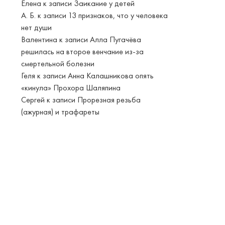
Елена
к записи
Заикание у детей
А. Б.
к записи
13 признаков, что у человека
нет души
Валентина
к записи
Алла Пугачёва
решилась на второе венчание из-за
смертельной болезни
Геля
к записи
Анна Калашникова опять
«кинула» Прохора Шаляпина
Сергей
к записи
Прорезная резьба
(ажурная) и трафареты