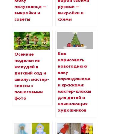
юбку
Барби своими
полусолнце —
руками —
выкройки и
выкройки и
советы
схемы
Как
Осенние
нарисовать
поделки из
новогоднюю
желудей в
елку
детский сад и
карандашами
школу: мастер-
и красками:
классы с
мастер-классы
пошаговыми
для детей и
фото
начинающих
художников