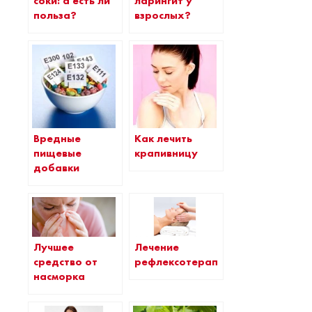
соки: а есть ли
ларингит у
польза?
взрослых?
Вредные
Как лечить
пищевые
крапивницу
добавки
Лучшее
Лечение
средство от
рефлексотерапией
насморка