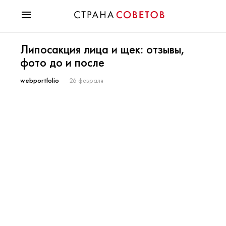
Красота
Липосакция лица и щек: отзывы,
Мода
фото до и после
Звезды
Гороскопы
webportfolio
26 февраля
Здоровье
Психология
Хобби
Разное
Праздники