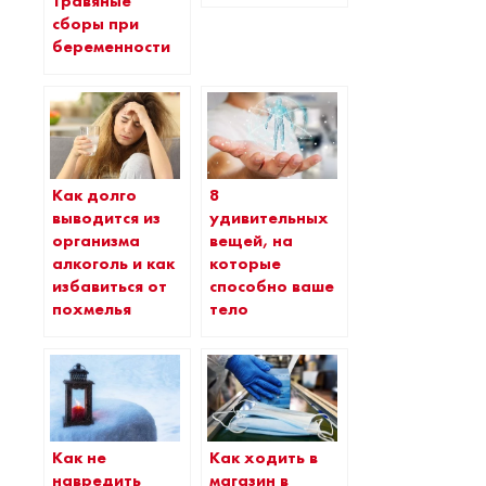
Травяные
сборы при
беременности
Как долго
8
выводится из
удивительных
организма
вещей, на
алкоголь и как
которые
избавиться от
способно ваше
похмелья
тело
Как не
Как ходить в
навредить
магазин в