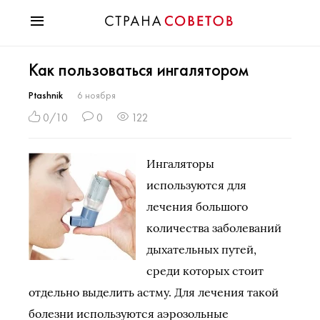
Красота
Как пользоваться ингалятором
Мода
Звезды
Ptashnik
6 ноября
Гороскопы
0/10
0
122
Здоровье
Психология
Ингаляторы
Хобби
используются для
Разное
лечения большого
Праздники
количества заболеваний
дыхательных путей,
среди которых стоит
отдельно выделить астму. Для лечения такой
болезни используются аэрозольные