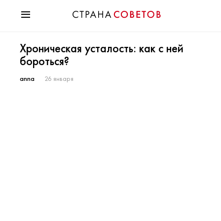
Красота
Хроническая усталость: как с ней
Мода
бороться?
Звезды
Гороскопы
anna
26 января
Здоровье
Психология
Хобби
Разное
Праздники