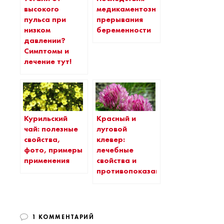
высокого
медикаментозного
пульса при
прерывания
низком
беременности
давлении?
Симптомы и
лечение тут!
Курильский
Красный и
чай: полезные
луговой
свойства,
клевер:
фото, примеры
лечебные
применения
свойства и
противопоказания
1 КОММЕНТАРИЙ