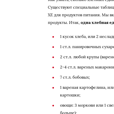
Существуют специальные таблицы
ХЕ для продуктов питания. Мы 
продукты. Итак,
одна хлебная е
1 кусок хлеба, или 2 неслад
1 ст.л. панировочных сухар
2 ст.л. любой крупы (варено
2-4 ст.л. вареных макарон
7 ст.л. бобовых;
1 вареная картофелина, или
картошки;
овощи: 3 моркови или 1 св
больше);