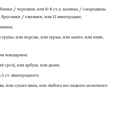
убники / черешни, или 6-8 ст.л. малины / смородины
брусники / ежевики, или 12 виноградин;
банана;
и груша, или персик, или хурма, или манго, или киви,
или мандарина;
й срез), или арбуза, или дыни;
0,3 ст. виноградного;
пива, или сухого вина, или любого несладкого молочного