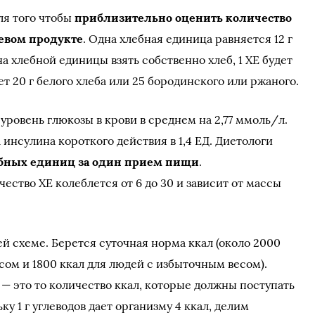
ля того чтобы
приблизительно оценить количество
евом продукте
. Одна хлебная единица равняется 12 г
на хлебной единицы взять собственно хлеб, 1 ХЕ будет
яет 20 г белого хлеба или 25 бородинского или ржаного.
ровень глюкозы в крови в среднем на 2,77 ммоль/л.
 инсулина короткого действия в 1,4 ЕД. Диетологи
ебных единиц за один прием пищи
.
ство ХЕ колеблется от 6 до 30 и зависит от массы
й схеме. Берется суточная норма ккал (около 2000
сом и 1800 ккал для людей с избыточным весом).
— это то количество ккал, которые должны поступать
ку 1 г углеводов дает организму 4 ккал, делим