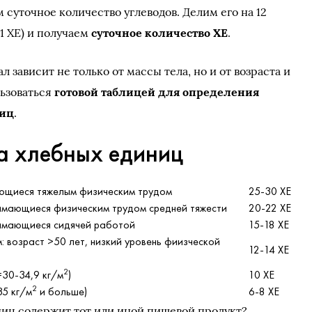
 суточное количество углеводов. Делим его на 12
 1 ХЕ) и получаем
суточное количество ХЕ
.
л зависит не только от массы тела, но и от возраста и
льзоваться
готовой таблицей для определения
ниц
.
а хлебных единиц
ющиеся тяжелым физическим трудом
25-30 ХЕ
имающиеся физическим трудом средней тяжести
20-22 ХЕ
нимающиеся сидячей работой
15-18 ХЕ
 возраст >50 лет, низкий уровень фиизческой
12-14 ХЕ
2
30-34,9 кг/м
)
10 ХЕ
2
35 кг/м
и больше)
6-8 ХЕ
иниц содержит тот или иной пищевой продукт?