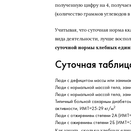
полученную цифру на 4, получаем
(количество граммов углеводов в
Учитывая, что суточная норма кка
вида деятельности, лучше воспо
суточной нормы хлебных еди
Суточная таблиц
Люди с дефицитом массы или занима
Люди с нормальной массой тела, зан
Люди с нормальной массой тела, за
Типичный больной сахарным диабетом:
2
активности, ИМТ=25-29 кг/м
Люди с отжирением степени 2А (ИМТ=
Люди с ожирением степени 2Б (ИМТ=
Как узнать, сколько хлебных ед