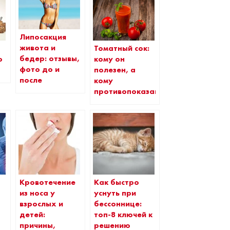
Липосакция
живота и
Томатный сок:
бедер: отзывы,
ю
кому он
фото до и
полезен, а
после
кому
противопоказан
Кровотечение
Как быстро
из носа у
уснуть при
взрослых и
бессоннице:
детей:
топ-8 ключей к
причины,
решению