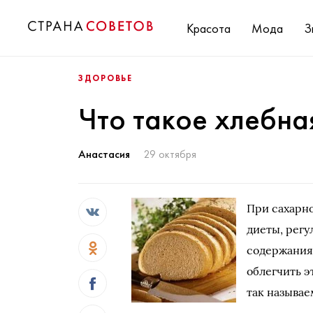
Красота
Мода
З
ЗДОРОВЬЕ
Что такое хлебна
Анастасия
29 октября
При сахарн
диеты, регу
содержания 
облегчить э
так называ