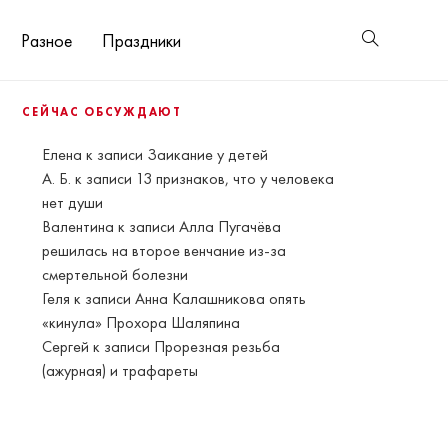
Разное
Праздники
СЕЙЧАС ОБСУЖДАЮТ
Елена
к записи
Заикание у детей
А. Б.
к записи
13 признаков, что у человека
нет души
Валентина
к записи
Алла Пугачёва
решилась на второе венчание из-за
смертельной болезни
Геля
к записи
Анна Калашникова опять
«кинула» Прохора Шаляпина
Сергей
к записи
Прорезная резьба
(ажурная) и трафареты