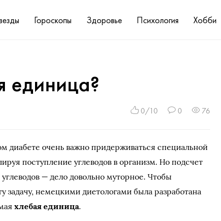
везды
Гороскопы
Здоровье
Психология
Хобби
я единица?
0/10
0
76
ом диабете очень важно придерживаться специальной
лируя поступление углеводов в организм. Но подсчет
углеводов — дело довольно муторное. Чтобы
ту задачу, немецкими диетологами была разработана
емая
хлебая единица
.