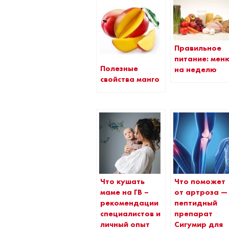
Правильное
питание: мен
Полезные
на неделю
свойства манго
Что кушать
Что поможет
маме на ГВ –
от артроза —
рекомендации
пептидный
специалистов и
препарат
личный опыт
Сигумир для