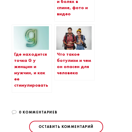
и болях в
спине, фото и
видео
Где находится
Что такое
точка G у
ботулизм и чем
женщин и
он опасен для
мужчин, и как
человека
ее
стимулировать
0 КОММЕНТАРИЕВ
ОСТАВИТЬ КОММЕНТАРИЙ