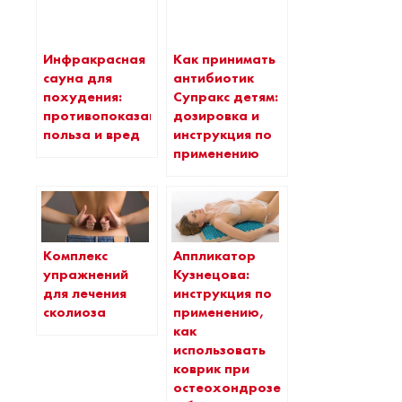
Инфракрасная
Как принимать
сауна для
антибиотик
похудения:
Супракс детям:
противопоказания,
дозировка и
польза и вред
инструкция по
применению
Комплекс
Аппликатор
упражнений
Кузнецова:
для лечения
инструкция по
сколиоза
применению,
как
использовать
коврик при
остеохондрозе