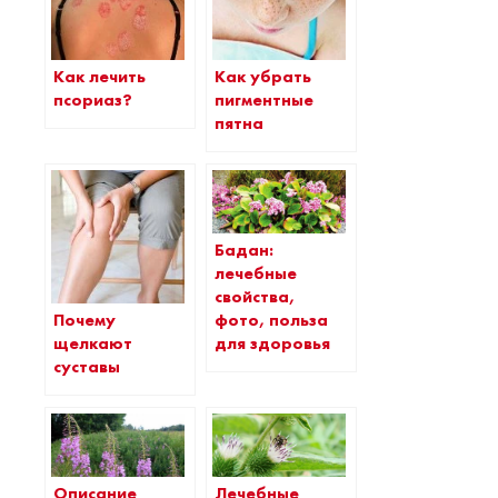
Как лечить
Как убрать
псориаз?
пигментные
пятна
Бадан:
лечебные
свойства,
Почему
фото, польза
щелкают
для здоровья
суставы
Описание
Лечебные