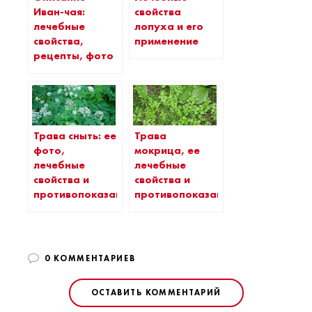
Иван-чая:
свойства
лечебные
лопуха и его
свойства,
применение
рецепты, фото
Трава сныть: ее
Трава
фото,
мокрица, ее
лечебные
лечебные
свойства и
свойства и
противопоказания
противопоказания
0 КОММЕНТАРИЕВ
ОСТАВИТЬ КОММЕНТАРИЙ