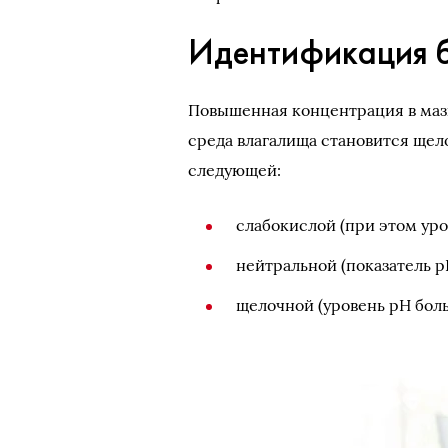
Идентификация б
Повышенная концентрация в мазк
среда влагалища становится щел
следующей:
слабокислой (при этом уро
нейтральной (показатель р
щелочной (уровень рН больш