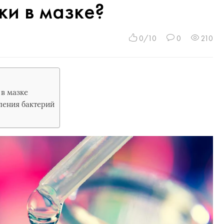
ки в мазке?
0/10
0
210
в мазке
ления бактерий