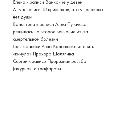
Елена
к записи
Заикание у детей
А. Б.
к записи
13 признаков, что у человека
нет души
Валентина
к записи
Алла Пугачёва
решилась на второе венчание из-за
смертельной болезни
Геля
к записи
Анна Калашникова опять
«кинула» Прохора Шаляпина
Сергей
к записи
Прорезная резьба
(ажурная) и трафареты