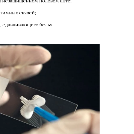
и незащищенном половом акте;
тимных связей;
, сдавливающего белья.