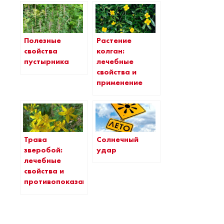
Полезные
Растение
свойства
колган:
пустырника
лечебные
свойства и
применение
Трава
Солнечный
зверобой:
удар
лечебные
свойства и
противопоказания