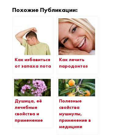
Похожие Публикации:
Как избавиться
Как лечить
от запаха пота
пародонтоз
Душица, её
Полезные
лечебные
свойства
свойства и
мушмулы,
применение
применение в
медицине