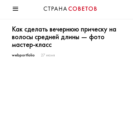
Красота
Как сделать вечернюю прическу на
Мода
волосы средней длины — фото
Звезды
мастер-класс
Гороскопы
Здоровье
webportfolio
27 июня
Психология
Хобби
Разное
Праздники