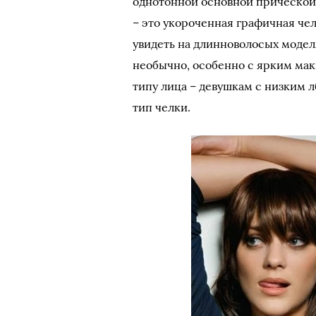
однотонной основной прической.
– это укороченная графичная че
увидеть на длинноволосых моделя
необычно, особенно с ярким мак
типу лица – девушкам с низким 
тип челки.