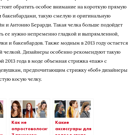
стоит обратить особое внимание на короткую прямую
 бакенбардами, такую смелую и оригинальную
н и Антонио Берарди. Такая челка больше подойдет
ть ее нужно непременно гладкой и выпрямленной,
ки и бакенбардов. Также модным в 2013 году остается
ой челкой. Дизайнеры особенно рекомендуют такую
й 2013 года в моде объемная стрижка «паж» с
 девушкам, предпочитающим стрижку «боб» дизайнеры
стую косую челку.
Как не
Какие
опростоволоситься:
аксессуары для
у:
7 причесок,
волос в стиле