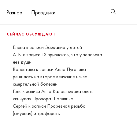
Разное
Праздники
СЕЙЧАС ОБСУЖДАЮТ
Елена
к записи
Заикание у детей
А. Б.
к записи
13 признаков, что у человека
нет души
Валентина
к записи
Алла Пугачёва
решилась на второе венчание из-за
смертельной болезни
Геля
к записи
Анна Калашникова опять
«кинула» Прохора Шаляпина
Сергей
к записи
Прорезная резьба
(ажурная) и трафареты