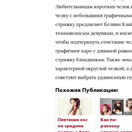
Любительницам коротких челок 
челку с небольшими графичными
стрижку предлагают Келвин Кляй
темноволосым девушкам, и носи
чтобы подчеркнуть сочетание чел
графичное каре с длинной ровн
стрижку блондинкам. Также зимо
характерной округлой челкой, а
советуют выбрать удлиненную гу
Похожие Публикации:
Плетение кос
Как по-
на средние
разному
волосы с фото
уложить челк