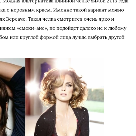
 Модная альтернатива длинной челке зимой 2013 года
лка с неровным краем. Именно такой вариант можно
х Версаче. Такая челка смотрится очень ярко и
ияжем «смоки-айс», но подойдет далеко не к любому
лбом или круглой формой лица лучше выбрать другой