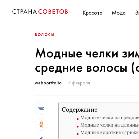
Красота
Мода
З
ВОЛОСЫ
Модные челки зим
средние волосы (
webportfolio
7 февраля
Содержание
Модные челки на средние
Модные челки на длинные
Модные короткие стрижки