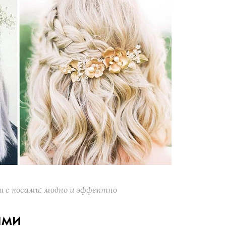
и с косами: модно и эффектно
ами