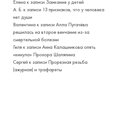
Елена
к записи
Заикание у детей
А. Б.
к записи
13 признаков, что у человека
нет души
Валентина
к записи
Алла Пугачёва
решилась на второе венчание из-за
смертельной болезни
Геля
к записи
Анна Калашникова опять
«кинула» Прохора Шаляпина
Сергей
к записи
Прорезная резьба
(ажурная) и трафареты