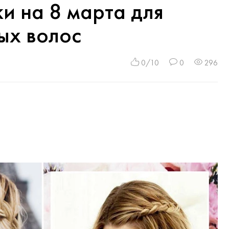
и на 8 марта для
ых волос
0/10
0
296