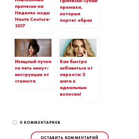
Прически-«убийцы»:
прически на
промахи,
Неделях моды
которые
Haute Couture-
портят образ
2017
Изящный пучок
Как быстро
за пять минут:
избавиться от
инструкции от
перхоти: 3
стилиста
шага к
идеальным
волосам!
0 КОММЕНТАРИЕВ
ОСТАВИТЬ КОММЕНТАРИЙ