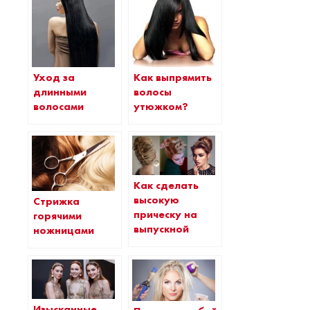
Уход за
Как выпрямить
длинными
волосы
волосами
утюжком?
Как сделать
высокую
Стрижка
прическу на
горячими
выпускной
ножницами
Изысканные