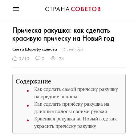
Красота
Прическа ракушка: как сделать
Мода
красивую прическу на Новый год
Звезды
Гороскопы
Света Шарафутдинова
5 сентября
Здоровье
0/10
0
128
Психология
Хобби
Содержание
Разное
Как сделать самой причёску ракушку
Праздники
на средние волосы
Как сделать причёску ракушка на
длинные волосы своими руками
Красивая ракушка на Новый год: как
украсить причёску ракушку