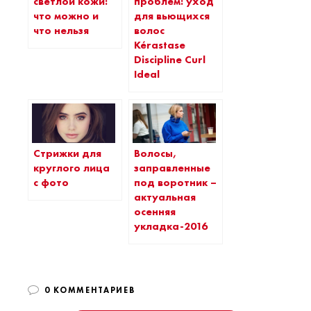
светлой кожи:
проблем: уход
что можно и
для вьющихся
что нельзя
волос
Kérastase
Discipline Curl
Ideal
Стрижки для
Волосы,
круглого лица
заправленные
с фото
под воротник –
актуальная
осенняя
укладка-2016
0 КОММЕНТАРИЕВ