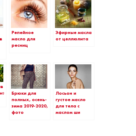
Репейное
Эфирные масла
в
масло для
от целлюлита
ресниц
ив
ных
Брюки для
Лосьон и
полных, осень-
густое масло
зима 2019-2020,
для тела с
фото
маслом ши