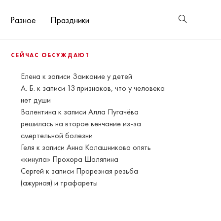
Разное
Праздники
СЕЙЧАС ОБСУЖДАЮТ
Елена
к записи
Заикание у детей
А. Б.
к записи
13 признаков, что у человека
нет души
Валентина
к записи
Алла Пугачёва
решилась на второе венчание из-за
смертельной болезни
Геля
к записи
Анна Калашникова опять
«кинула» Прохора Шаляпина
Сергей
к записи
Прорезная резьба
(ажурная) и трафареты