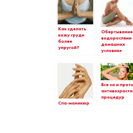
Как сделать
Обертывание
кожу груди
водорослями 
более
домашних
упругой?
условиях
Все за и прот
антивозраст
процедур
Спа-маникюр