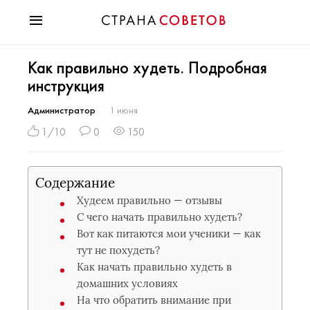
Красота
Как правильно худеть. Подробная
Мода
инструкция
Звезды
Гороскопы
Администратор
1 июня
Здоровье
1/10
0
150
Психология
Хобби
Содержание
Разное
Худеем правильно — отзывы
Праздники
С чего начать правильно худеть?
Вот как питаются мои ученики — как
тут не похудеть?
Как начать правильно худеть в
домашних условиях
На что обратить внимание при