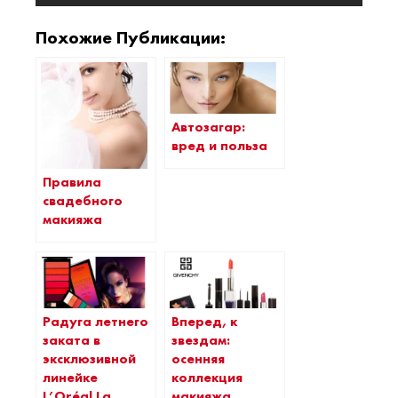
Похожие Публикации:
Автозагар:
вред и польза
Правила
свадебного
макияжа
Радуга летнего
Вперед, к
заката в
звездам:
эксклюзивной
осенняя
линейке
коллекция
L’Oréal La
макияжа