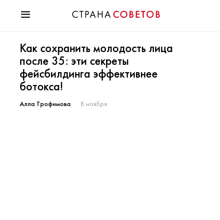
Красота
Как сохранить молодость лица
Мода
после 35: эти секреты
Звезды
фейсбилдинга эффективнее
Гороскопы
ботокса!
Здоровье
Психология
Алла Трофимова
8 ноября
Хобби
Разное
Праздники