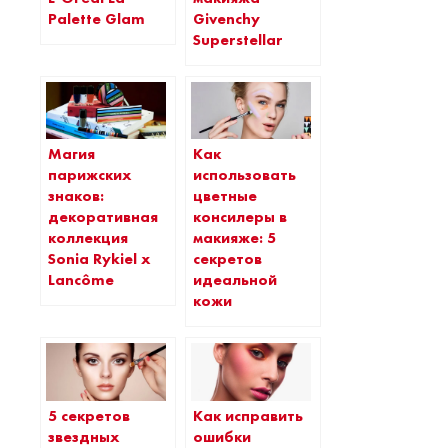
Palette Glam
Givenchy
Superstellar
Магия
Как
парижских
использовать
знаков:
цветные
декоративная
консилеры в
коллекция
макияже: 5
Sonia Rykiel x
секретов
Lancôme
идеальной
кожи
5 секретов
Как исправить
звездных
ошибки