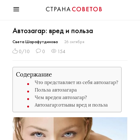
Красота
Автозагар: вред и польза
Мода
Звезды
Света Шарафутдинова
26 октября
Гороскопы
0/10
0
154
Здоровье
Психология
Содержание
Хобби
Что представляет из себя автозагар?
Разное
Польза автозагара
Праздники
Чем вреден автозагар?
Автозагар:отзывы вред и польза