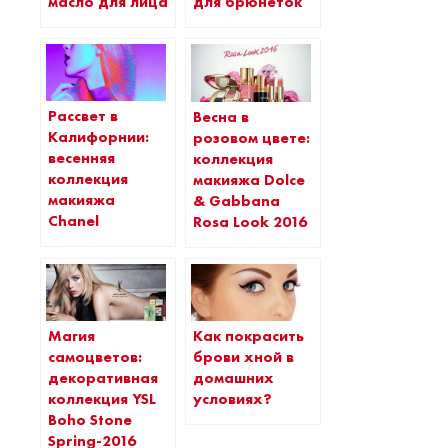
масло для лица
для брюнеток
Рассвет в
Весна в
Калифорнии:
розовом цвете:
весенняя
коллекция
коллекция
макияжа Dolce
макияжа
& Gabbana
Chanel
Rosa Look 2016
Как покрасить
Магия
брови хной в
самоцветов:
домашних
декоративная
условиях?
коллекция YSL
Boho Stone
Spring-2016