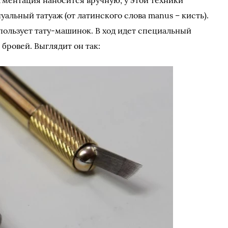
пигментация наносится вручную, у этой техники
уальный татуаж (от латинского слова manus – кисть).
пользует тату-машинок. В ход идет специальный
бровей. Выглядит он так: