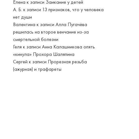
Елена
к записи
Заикание у детей
А. Б.
к записи
13 признаков, что у человека
нет души
Валентина
к записи
Алла Пугачёва
решилась на второе венчание из-за
смертельной болезни
Геля
к записи
Анна Калашникова опять
«кинула» Прохора Шаляпина
Сергей
к записи
Прорезная резьба
(ажурная) и трафареты