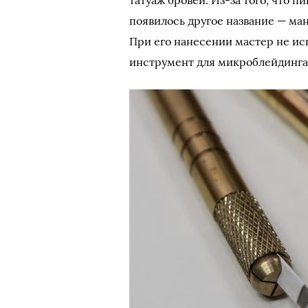
татуаж бровей. Из-за того, что 
появилось другое название — ман
При его нанесении мастер не ис
инструмент для микроблейдинга 