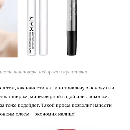
место консилера: недорого и креативно
ед тем, как нанести на лицо тональную основу или
онж тонером, мицеллярной водой или лосьоном.
аза тоже подойдет. Такой прием позволит нанести
тонким слоем – экономия налицо!