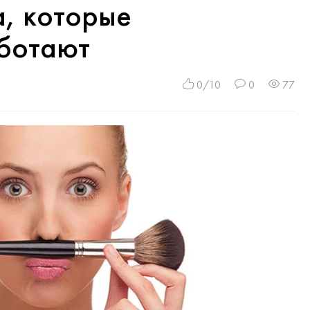
а, которые
аботают
0/10
0
77