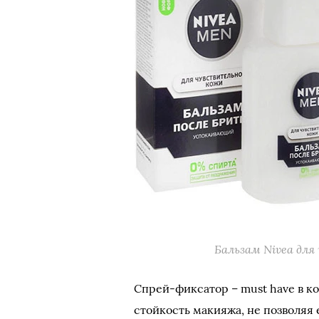
Бальзам Nivea для
Спрей-фиксатор – must have в к
стойкость макияжа, не позволяя 