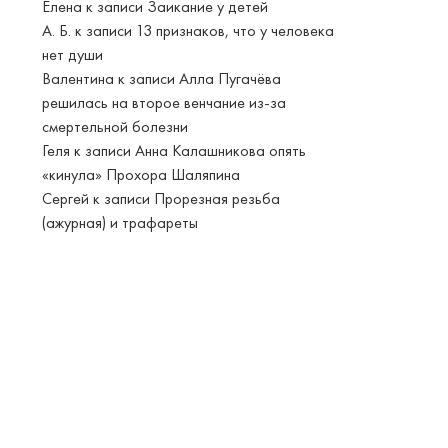
Елена
к записи
Заикание у детей
А. Б.
к записи
13 признаков, что у человека
нет души
Валентина
к записи
Алла Пугачёва
решилась на второе венчание из-за
смертельной болезни
Геля
к записи
Анна Калашникова опять
«кинула» Прохора Шаляпина
Сергей
к записи
Прорезная резьба
(ажурная) и трафареты