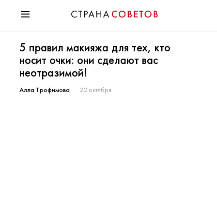
Красота
5 правил макияжа для тех, кто
Мода
носит очки: они сделают вас
Звезды
неотразимой!
Гороскопы
Здоровье
Алла Трофимова
20 октября
Психология
Хобби
Разное
Праздники