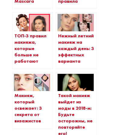
правила
Mascara
ТОП-3 правил
Нежный летний
макияжа,
макияж на
которые
каждый день: 3
больше не
эффектных
работают
варианта
Макияж,
Такой макияж
который
выйдет из
освежает: 3
моды в 2018-м:
секрета от
Будьте
визажистов
осторожны, не
повторяйте
его!