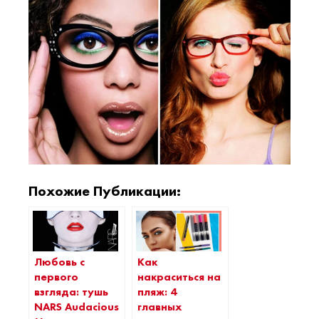
Похожие Публикации:
Как
Любовь с
накраситься на
первого
пляж: 4
взгляда: тушь
главных
NARS Audacious