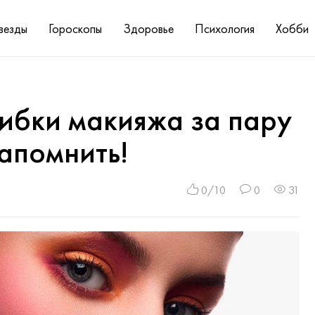
везды
Гороскопы
Здоровье
Психология
Хобби
ибки макияжа за пару
запомнить!
0/10
0
31