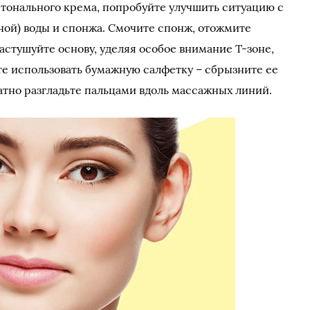
тонального крема, попробуйте улучшить ситуацию с
ой) воды и спонжа. Смочите спонж, отожмите
астушуйте основу, уделяя особое внимание Т-зоне,
те использовать бумажную салфетку – сбрызните ее
атно разгладьте пальцами вдоль массажных линий.