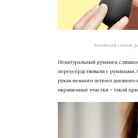
Влажный спонж р
Ненатуральный румянец слишком
переусердствовали с румянами, 
руках немного легкого дневного
окрашенные участки – такой при