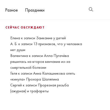
Разное
Праздники
СЕЙЧАС ОБСУЖДАЮТ
Елена
к записи
Заикание у детей
А. Б.
к записи
13 признаков, что у человека
нет души
Валентина
к записи
Алла Пугачёва
решилась на второе венчание из-за
смертельной болезни
Геля
к записи
Анна Калашникова опять
«кинула» Прохора Шаляпина
Сергей
к записи
Прорезная резьба
(ажурная) и трафареты