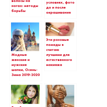
волосы на
условиях, фото
ногах: методы
до и после
борьбы
окрашивания
Эти розовые
помады я
считаю
Модные
лучшими для
женские и
естественного
мужские
макияжа
шапки, Осень-
Зима 2019-2020