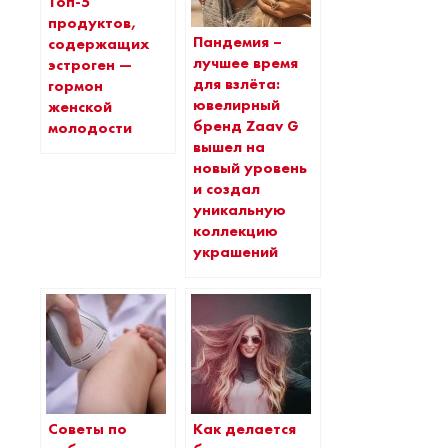
Топ-5
продуктов,
Пандемия –
содержащих
лучшее время
эстроген —
для взлёта:
гормон
ювелирный
женской
бренд Zaav G
молодости
вышел на
новый уровень
и создал
уникальную
коллекцию
украшений
Советы по
Как делается