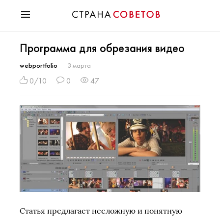
Красота
Программа для обрезания видео
Мода
Звезды
webportfolio
3 марта
Гороскопы
0/10
0
47
Здоровье
Психология
Хобби
Разное
Праздники
Статья предлагает несложную и понятную