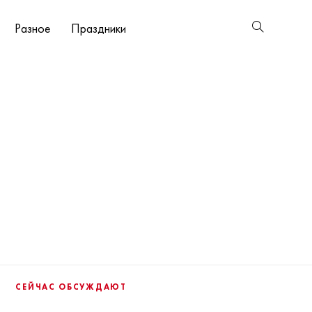
Разное
Праздники
СЕЙЧАС ОБСУЖДАЮТ