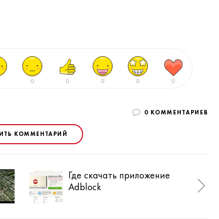
0
0
0
0
0
0 КОММЕНТАРИЕВ
ИТЬ КОММЕНТАРИЙ
Где скачать приложение
Мед
Adblock
ска
тор