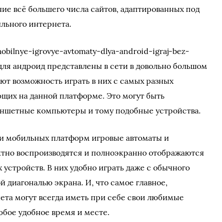
ие всё большего числа сайтов, адаптированных под
льного интернета.
obilnye-igrovye-avtomaty-dlya-android-igraj-bez-
для андроид представлены в сети в довольно большом
ют возможность играть в них с самых разных
щих на данной платформе. Это могут быть
ншетные компьютеры и тому подобные устройства.
и мобильных платформ игровые автоматы и
ктно воспроизводятся и полноэкранно отображаются
устройств. В них удобно играть даже с обычного
 диагональю экрана. И, что самое главное,
ета могут всегда иметь при себе свои любимые
любое удобное время и месте.