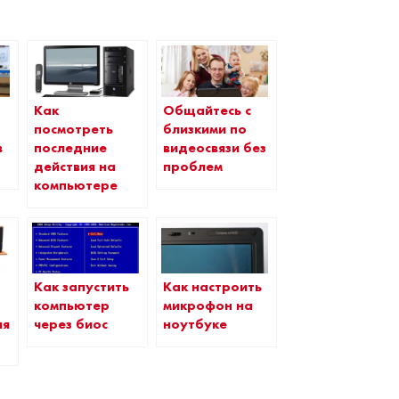
Как
Общайтесь с
посмотреть
близкими по
в
последние
видеосвязи без
действия на
проблем
компьютере
Как запустить
Как настроить
компьютер
микрофон на
ля
через биос
ноутбуке