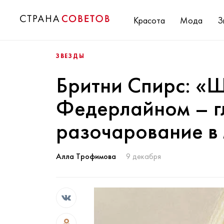
Красота
Мода
З
ЗВЕЗДЫ
Бритни Спирс: «
Федерлайном – г
разочарование в
Алла Трофимова
9 декабря