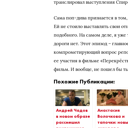
транслировал выступления Спирс
Сама поп-дива признается в том,
Ей не стоило выставлять свои от
подобного. На самом деле, я уже 
дороги нет. Этот эпизод – главн
компрометирующий вопрос репорт
ее участия в фильме «Перекрёстк
фильм. И вообще, не пошел бы т
Похожие Публикации:
Андрей Чадов
Анастасия
в новом образе
Волочкова и
рассмешил
тапочки: нов