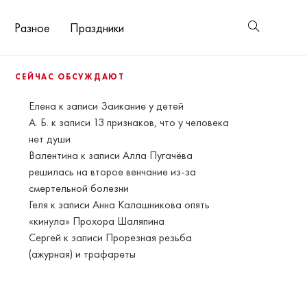
Разное
Праздники
СЕЙЧАС ОБСУЖДАЮТ
Елена
к записи
Заикание у детей
А. Б.
к записи
13 признаков, что у человека
нет души
Валентина
к записи
Алла Пугачёва
решилась на второе венчание из-за
смертельной болезни
Геля
к записи
Анна Калашникова опять
«кинула» Прохора Шаляпина
Сергей
к записи
Прорезная резьба
(ажурная) и трафареты