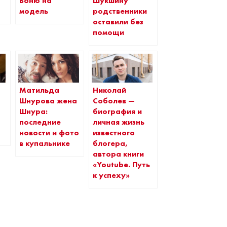
Боню на
Шукшину
модель
родственники
оставили без
помощи
Матильда
Николай
Шнурова жена
Соболев —
Шнура:
биография и
последние
личная жизнь
новости и фото
известного
в купальнике
блогера,
автора книги
«Youtube. Путь
к успеху»