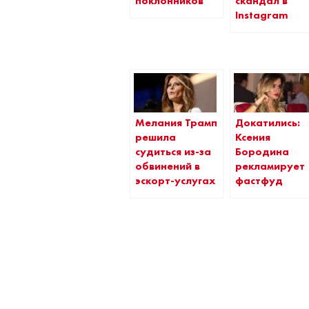
поклонников
скандал в
Instagram
Мелания Трамп
Докатились:
решила
Ксения
судиться из-за
Бородина
обвинений в
рекламирует
эскорт-услугах
фастфуд