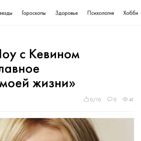
везды
Гороскопы
Здоровье
Психология
Хобби
Шоу с Кевином
лавное
 моей жизни»
0/10
0
41