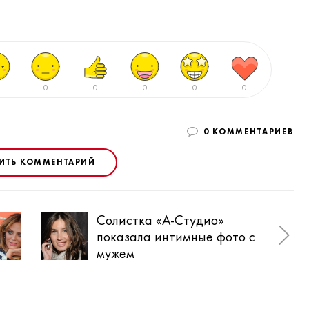
0
0
0
0
0
0 КОММЕНТАРИЕВ
ИТЬ КОММЕНТАРИЙ
Солистка «А-Студио»
Джо
показала интимные фото с
тай
мужем
Куо