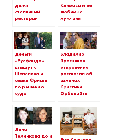
делят
Климова и ее
столичный
любимые
ресторан
мужчины
Деньги
Владимир
«Русфонда»
Пресняков
взыщут с
откровенно
Шепелева и
рассказал об
семьи Фриске
изменах
по решению
Кристине
суда
Орбакайте
Лена
Темникова до и
Яна Кошкина