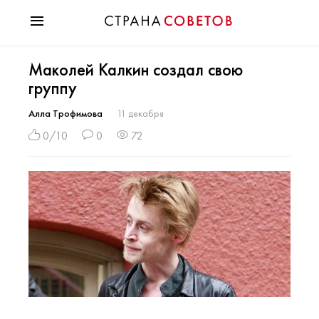
Красота
Маколей Калкин создал свою
Мода
группу
Звезды
Гороскопы
Алла Трофимова
11 декабря
Здоровье
0/10
0
72
Психология
Хобби
Разное
Праздники