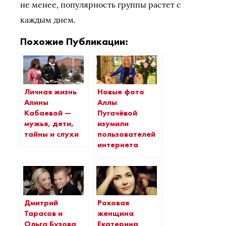
не менее, популярность группы растет с
каждым днем.
Похожие Публикации:
Личная жизнь
Новые фото
Алины
Аллы
Кабаевой —
Пугачёвой
мужья, дети,
изумили
тайны и слухи
пользователей
интернета
Дмитрий
Роковая
Тарасов и
женщина
Ольга Бузова
Екатерина