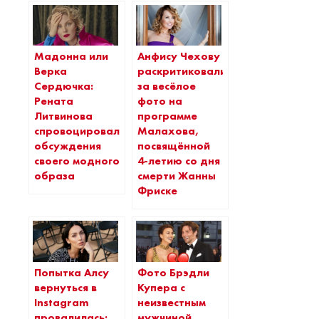
Мадонна или
Анфису Чехову
Верка
раскритиковали
Сердючка:
за весёлое
Рената
фото на
Литвинова
программе
спровоцировала
Малахова,
обсуждения
посвящённой
своего модного
4-летию со дня
образа
смерти Жанны
Фриске
Попытка Алсу
Фото Брэдли
вернуться в
Купера с
Instagram
неизвестным
провалилась:
мужчиной