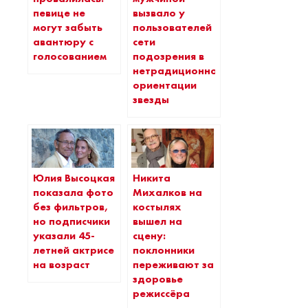
певице не
вызвало у
могут забыть
пользователей
авантюру с
сети
голосованием
подозрения в
нетрадиционной
ориентации
звезды
Юлия Высоцкая
Никита
показала фото
Михалков на
без фильтров,
костылях
но подписчики
вышел на
указали 45-
сцену:
летней актрисе
поклонники
на возраст
переживают за
здоровье
режиссёра