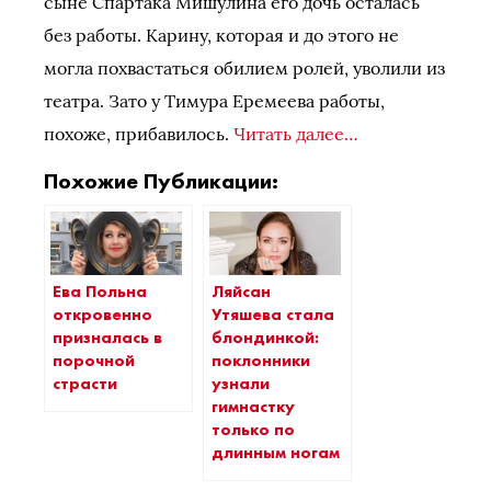
сыне Спартака Мишулина его дочь осталась
без работы. Карину, которая и до этого не
могла похвастаться обилием ролей, уволили из
театра. Зато у Тимура Еремеева работы,
похоже, прибавилось.
Читать далее…
Похожие Публикации:
Ева Польна
Ляйсан
откровенно
Утяшева стала
призналась в
блондинкой:
порочной
поклонники
страсти
узнали
гимнастку
только по
длинным ногам