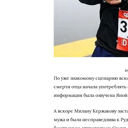
i
По уже знакомому сценарию вско
смерти отца начала употреблять
информация была озвучена Яной
А вскоре Милану Кержакову заста
мужа и была несправедлива к Руд