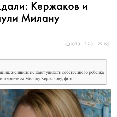
ждали: Кержаков и
нули Милану
0/10
0
1921
янии: женщине не дают увидеть собственного ребёнка
 интернете за Милану Кержакову, фото