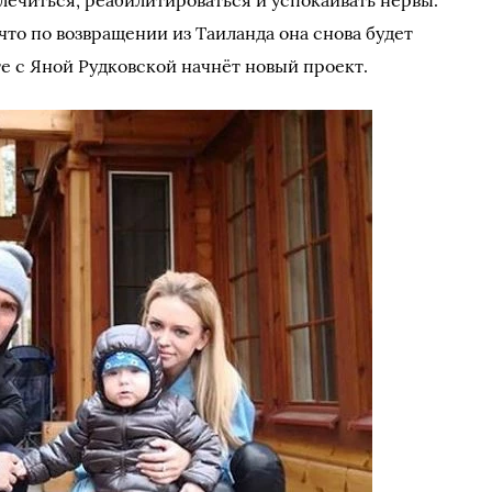
лечиться, реабилитироваться и успокаивать нервы.
что по возвращении из Таиланда она снова будет
е с Яной Рудковской начнёт новый проект.