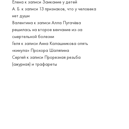
Елена
к записи
Заикание у детей
А. Б.
к записи
13 признаков, что у человека
нет души
Валентина
к записи
Алла Пугачёва
решилась на второе венчание из-за
смертельной болезни
Геля
к записи
Анна Калашникова опять
«кинула» Прохора Шаляпина
Сергей
к записи
Прорезная резьба
(ажурная) и трафареты