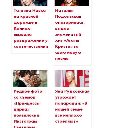
Татьяна Навка
Наталья
на красной
Подольская
дорожке в
опозорилась,
Каннах
выдав
вызвала
знаменитый
раздражение у
хит «Агаты
соотечественников
Кристи» за
свою новую
песню
Редкое фото
Яна Рудковская
со съёмок
угрожает
«Принцессы
папарацци: «В
цирка»
нашей семье
появилось в
все неплохо
Инстаграм
стреляют»
Светланы