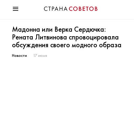
Красота
Мадонна или Верка Сердючка:
Мода
Рената Литвинова спровоцировала
Звезды
обсуждения своего модного образа
Гороскопы
Здоровье
Новости
17 июня
Психология
Хобби
Разное
Праздники