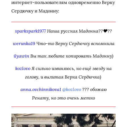
интернет-пользователям одновременно Верку
Сердючку и Мадонну:
sparkspark1977
Наша русская Мадонна??❤️??
werunka19
Что-то Верку Сердючку вспомнила
ilyawin
Вы так любите копировать Мадонну)
kozlovo
Я сильно извиняюсь, но ещё звезду на
голову, и вылитая Верка Сердючка)
anna.ovchinnikova1
@kozlovo
??? обожаю
Ренату, но это очень метко