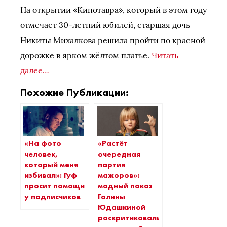
На открытии «Кинотавра», который в этом году
отмечает 30-летний юбилей, старшая дочь
Никиты Михалкова решила пройти по красной
дорожке в ярком жёлтом платье.
Читать
далее…
Похожие Публикации:
«На фото
«Растёт
человек,
очередная
который меня
партия
избивал»: Гуф
мажоров»:
просит помощи
модный показ
у подписчиков
Галины
Юдашкиной
раскритиковали