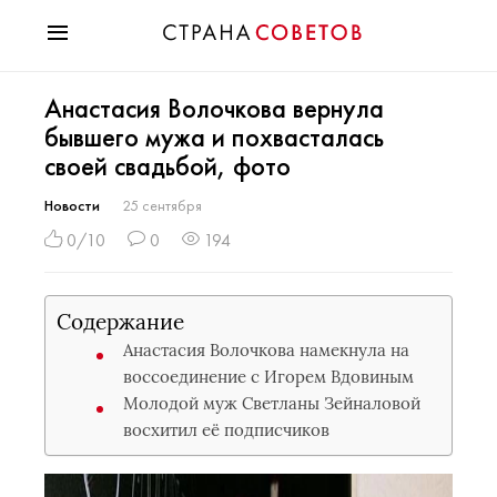
Красота
Анастасия Волочкова вернула
Мода
бывшего мужа и похвасталась
Звезды
своей свадьбой, фото
Гороскопы
Здоровье
Новости
25 сентября
Психология
0/10
0
194
Хобби
Разное
Содержание
Праздники
Анастасия Волочкова намекнула на
воссоединение с Игорем Вдовиным
Молодой муж Светланы Зейналовой
восхитил её подписчиков