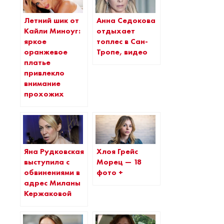
Летний шик от
Анна Седокова
Кайли Миноуг:
отдыхает
яркое
топлес в Сан-
оранжевое
Тропе, видео
платье
привлекло
внимание
прохожих
Яна Рудковская
Хлоя Грейс
выступила с
Морец — 18
обвинениями в
фото +
адрес Миланы
Кержаковой