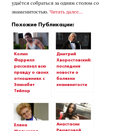
удаётся собраться за одним столом со
знаменитостью.
Читать далее…
Похожие Публикации:
Колин
Дмитрий
Фаррелл
Хворостовский:
рассказал всю
последние
правду о своих
новости о
отношениях с
болезни
Элизабет
знаменитости
Тейлор
Анастасии
Елена
Решетовой
Малышева