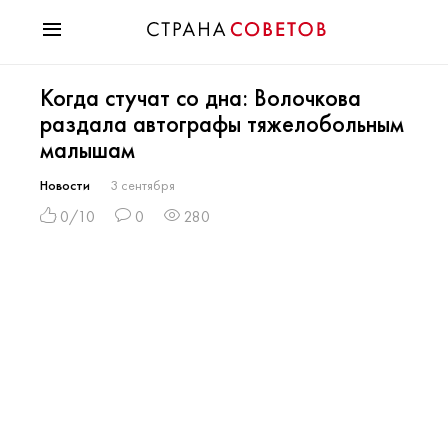
Красота
Когда стучат со дна: Волочкова
Мода
раздала автографы тяжелобольным
Звезды
малышам
Гороскопы
Здоровье
Новости
3 сентября
Психология
0/10
0
280
Хобби
Разное
Праздники