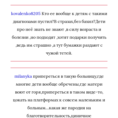
kovalenko8205
Кто ее вообще к детям с такими
диагнозами пустил?В стразах,без бахил?Дети
про неё знать не знают ,в силу возраста и
болезни ,но подходят ,хотят подарки получить
,ведь им страшно ,а тут бумажки раздают с
чужой тетей.
milanyka
припереться в такую больницу,где
многие дети вообще обречены,где матери
воют от горя,припереться в таком виде-то,
цокать на платформах к совсем маленьким и
больным…какая же пародия на
благотворительность,циничное